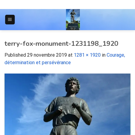
Skip
to
content
JOURNAL POUR LES ÉTUDIANTS
terry-fox-monument-1231198_1920
Published
29 novembre 2019
at
1281 × 1920
in
Courage,
détermination et persévérance