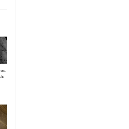
des
de