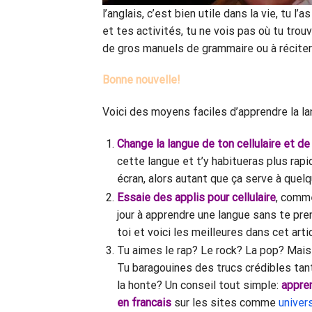
l’anglais, c’est bien utile dans la vie, tu l
et tes activités, tu ne vois pas où tu tro
de gros manuels de grammaire ou à récite
Bonne nouvelle!
Voici des moyens faciles d’apprendre la l
Change la langue de ton cellulaire et de 
cette langue et t’y habitueras plus rap
écran, alors autant que ça serve à quel
Essaie des applis pour cellulaire
, comme
jour à apprendre une langue sans te prend
toi et voici les meilleures dans cet arti
Tu aimes le rap? Le rock? La pop? Mai
Tu baragouines des trucs crédibles tant
la honte? Un conseil tout simple:
appren
en franca
i
s
sur les sites comme
univer