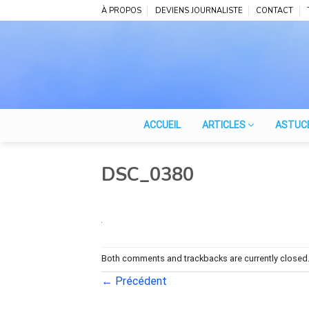
Skip
À PROPOS
DEVIENS JOURNALISTE
CONTACT
to
content
ACCUEIL
ARTICLES
ASTUC
DSC_0380
Both comments and trackbacks are currently closed
←
Précédent