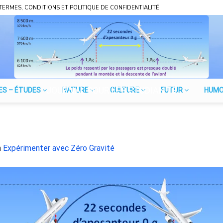
TERMES, CONDITIONS ET POLITIQUE DE CONFIDENTIALITÉ
JOURNAL POUR LES ÉTUDIANTS
ES – ÉTUDES
NATURE
CULTURE
FUTUR
HUM
n
Expérimenter avec Zéro Gravité