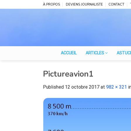
Skip
À PROPOS
DEVIENS JOURNALISTE
CONTACT
to
content
ACCUEIL
ARTICLES
ASTUC
Pictureavion1
Published
12 octobre 2017
at
982 × 321
i