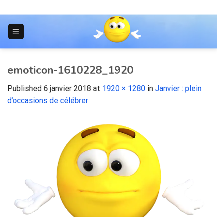
Skip
to
content
JOURNAL POUR LES ÉTUDIANTS
emoticon-1610228_1920
Published
6 janvier 2018
at
1920 × 1280
in
Janvier : plein
d’occasions de célébrer