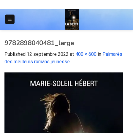
Skip
to
content
JOURNAL POUR LES ÉTUDIANTS
9782898040481_large
Published
12 septembre 2022
at
400 × 600
in
Palmarès
des meilleurs romans jeunesse