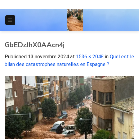
Skip
to
content
JOURNAL POUR LES ÉTUDIANTS
GbEDzJhX0AAcn4j
Published
13 novembre 2024
at
1536 × 2048
in
Quel est le
bilan des catastrophes naturelles en Espagne ?