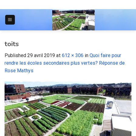
Skip
to
content
JOURNAL POUR LES ÉTUDIANTS
toits
Published
29 avril 2019
at
612 × 306
in
Quoi faire pour
rendre les écoles secondaires plus vertes? Réponse de
Rose Mathys