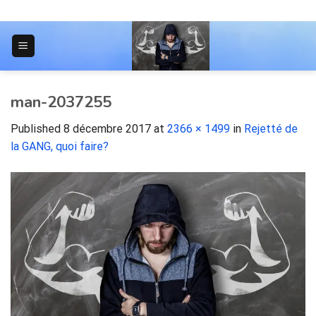
Skip
to
content
JOURNAL POUR LES ÉTUDIANTS
man-2037255
Published
8 décembre 2017
at
2366 × 1499
in
Rejetté de
la GANG, quoi faire?