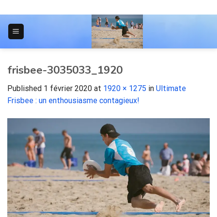
Skip
to
content
JOURNAL POUR LES ÉTUDIANTS
frisbee-3035033_1920
Published
1 février 2020
at
1920 × 1275
in
Ultimate
Frisbee : un enthousiasme contagieux!