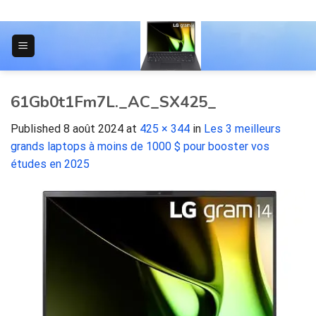
Skip
to
content
JOURNAL POUR LES ÉTUDIANTS
61Gb0t1Fm7L._AC_SX425_
Published
8 août 2024
at
425 × 344
in
Les 3 meilleurs
grands laptops à moins de 1000 $ pour booster vos
études en 2025