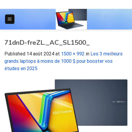
Skip
to
content
JOURNAL POUR LES ÉTUDIANTS
71dnD-freZL._AC_SL1500_
Published
14 août 2024
at
1500 × 992
in
Les 3 meilleurs
grands laptops à moins de 1000 $ pour booster vos
études en 2025