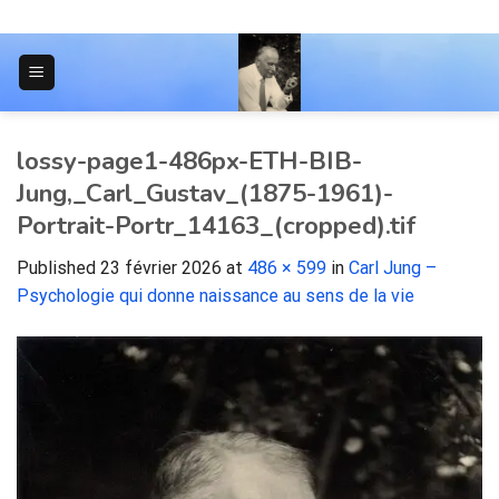
Skip
to
content
JOURNAL POUR LES ÉTUDIANTS
lossy-page1-486px-ETH-BIB-
Jung,_Carl_Gustav_(1875-1961)-
Portrait-Portr_14163_(cropped).tif
Published
23 février 2026
at
486 × 599
in
Carl Jung –
Psychologie qui donne naissance au sens de la vie