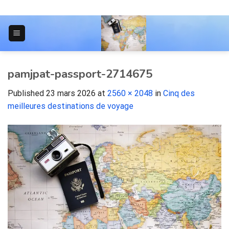
Skip
to
content
JOURNAL POUR LES ÉTUDIANTS
pamjpat-passport-2714675
Published
23 mars 2026
at
2560 × 2048
in
Cinq des
meilleures destinations de voyage