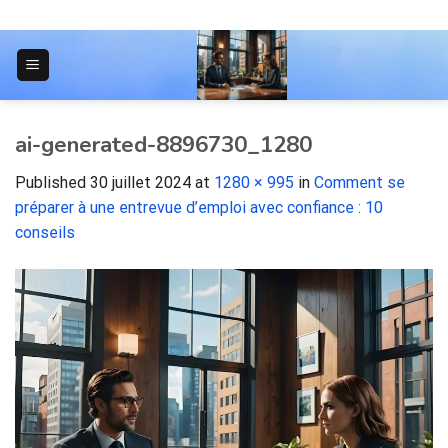
Skip
to
content
JOURNAL POUR LES ÉTUDIANTS
ai-generated-8896730_1280
Published
30 juillet 2024
at
1280 × 995
in
Comment se
préparer à une entrevue d’emploi avec confiance : 10
conseils