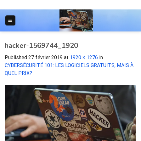
Skip
to
content
JOURNAL POUR LES ÉTUDIANTS
hacker-1569744_1920
Published
27 février 2019
at
1920 × 1276
in
CYBERSÉCURITÉ 101: LES LOGICIELS GRATUITS, MAIS À
QUEL PRIX?