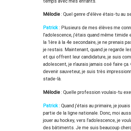
temps avec mes enfants.
Mélodie
: Quel genre d’élève étais-tu au s
Patrick
: Plusieurs de mes élèves me conn
l’adolescence, j’étais quand même timide 
la 1ère à la 4e secondaire, je ne prenais p
je restais. Maintenant, quand je regarde 
et qui offrent leur candidature, je suis c
adolescent, je n’aurais jamais osé faire ça
devenir sauveteur, je suis très impressionn
stade-là.
Mélodie
: Quelle profession voulais-tu exe
Patrick
: Quand j’étais au primaire, je jou
partie de la ligne nationale. Donc, moi auss
jouer au hockey, vers l’adolescence, je vou
des bâtiments. Je me suis beaucoup cherch