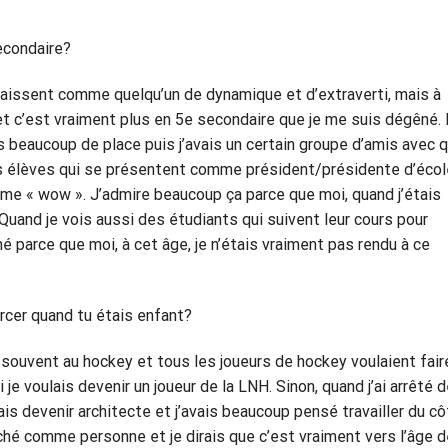
econdaire?
aissent comme quelqu’un de dynamique et d’extraverti, mais à
et c’est vraiment plus en 5e secondaire que je me suis dégêné.
as beaucoup de place puis j’avais un certain groupe d’amis avec q
les élèves qui se présentent comme président/présidente d’écol
omme « wow ». J’admire beaucoup ça parce que moi, quand j’étais
. Quand je vois aussi des étudiants qui suivent leur cours pour
é parce que moi, à cet âge, je n’étais vraiment pas rendu à ce
rcer quand tu étais enfant?
ais souvent au hockey et tous les joueurs de hockey voulaient fair
i je voulais devenir un joueur de la LNH. Sinon, quand j’ai arrêté 
lais devenir architecte et j’avais beaucoup pensé travailler du c
é comme personne et je dirais que c’est vraiment vers l’âge d