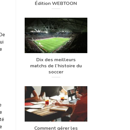
Édition WEBTOON
 De
ui
e
Dix des meilleurs
matchs de l’histoire du
soccer
e
de
ôté
e
Comment gérer les