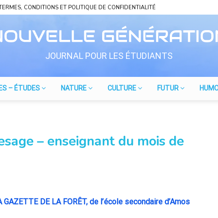
TERMES, CONDITIONS ET POLITIQUE DE CONFIDENTIALITÉ
JOURNAL POUR LES ÉTUDIANTS
ES – ÉTUDES
NATURE
CULTURE
FUTUR
HUM
esage – enseignant du mois de
LA GAZETTE DE LA FORÊT, de l’école secondaire d’Amos