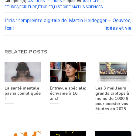
Catégorie(s):
ASTUCES - ÉTUDES
, Étiquettes:
ASTUCES-
ÉTUDES
,
ÉCRITURE
,
ÉTUDIER
,
HISTOIRE
,
MATHS
,
SCIENCES
.
L’iris : l’empreinte digitale de
Martin Heidegger — Oeuvres,
l’œil
idées et vie
RELATED POSTS
La santé mentale
Entrevue spéciale:
Les 3 meilleurs
pas si compliquée
écrivaine à 16
grands laptops à
!
ans!
moins de 1000 $
pour booster vos
études en 2025