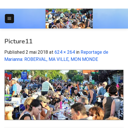
Skip
to
content
JOURNAL POUR LES ÉTUDIANTS
Picture11
Published
2 mai 2018
at
624 × 264
in
Reportage de
Marianna: ROBERVAL, MA VILLE, MON MONDE