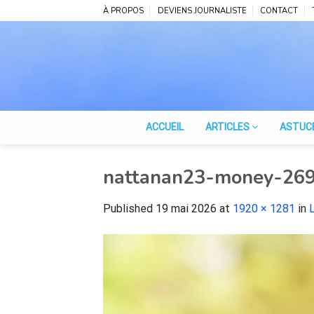
Skip
À PROPOS
DEVIENS JOURNALISTE
CONTACT
to
content
ACCUEIL
ARTICLES
ASTUC
nattanan23-money-26
Published
19 mai 2026
at
1920 × 1281
in