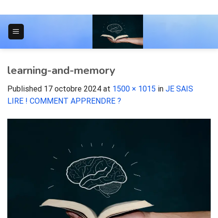
Skip
to
content
JOURNAL POUR LES ÉTUDIANTS
learning-and-memory
Published
17 octobre 2024
at
1500 × 1015
in
JE SAIS
LIRE ! COMMENT APPRENDRE ?