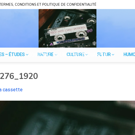
TERMES, CONDITIONS ET POLITIQUE DE CONFIDENTIALITÉ
JOURNAL POUR LES ÉTUDIANTS
ES – ÉTUDES
NATURE
CULTURE
FUTUR
HUM
2276_1920
a cassette