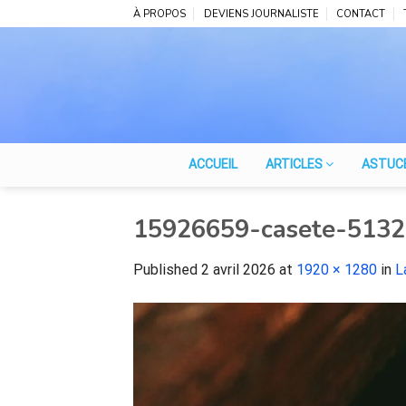
Skip
À PROPOS
DEVIENS JOURNALISTE
CONTACT
to
content
ACCUEIL
ARTICLES
ASTUC
15926659-casete-513
Published
2 avril 2026
at
1920 × 1280
in
L