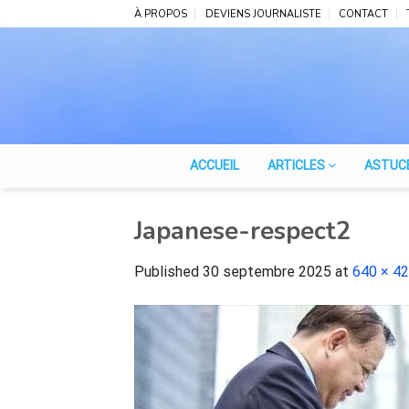
Skip
À PROPOS
DEVIENS JOURNALISTE
CONTACT
to
content
ACCUEIL
ARTICLES
ASTUC
Japanese-respect2
Published
30 septembre 2025
at
640 × 4