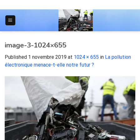
Skip
to
content
JOURNAL POUR LES ÉTUDIANTS
image-3-1024×655
Published
1 novembre 2019
at
1024 × 655
in
La pollution
électronique menace-t-elle notre futur ?