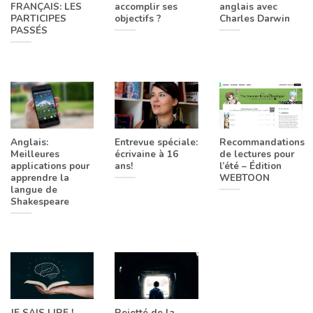
FRANÇAIS: LES
accomplir ses
anglais avec
PARTICIPES
objectifs ?
Charles Darwin
PASSÉS
Anglais:
Entrevue spéciale:
Recommandations
Meilleures
écrivaine à 16
de lectures pour
applications pour
ans!
l’été – Édition
apprendre la
WEBTOON
langue de
Shakespeare
JE SAIS LIRE !
Rejetté de la