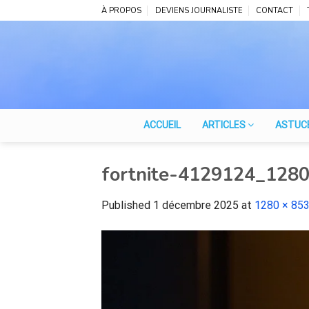
Skip
À PROPOS
DEVIENS JOURNALISTE
CONTACT
to
content
ACCUEIL
ARTICLES
ASTUC
fortnite-4129124_1280
Published
1 décembre 2025
at
1280 × 85