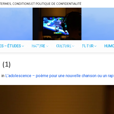
TERMES, CONDITIONS ET POLITIQUE DE CONFIDENTIALITÉ
JOURNAL POUR LES ÉTUDIANTS
ES – ÉTUDES
NATURE
CULTURE
FUTUR
HUM
 (1)
3
in
L’adolescence – poème pour une nouvelle chanson ou un rap