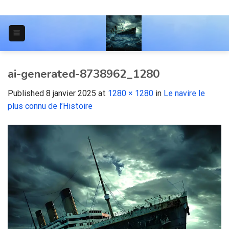
Skip
to
content
JOURNAL POUR LES ÉTUDIANTS
ai-generated-8738962_1280
Published
8 janvier 2025
at
1280 × 1280
in
Le navire le
plus connu de l’Histoire