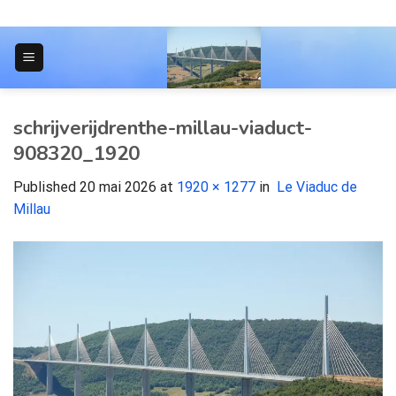
Skip
to
content
JOURNAL POUR LES ÉTUDIANTS
schrijverijdrenthe-millau-viaduct-
908320_1920
Published
20 mai 2026
at
1920 × 1277
in
Le Viaduc de
Millau