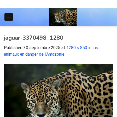
Skip
to
content
JOURNAL POUR LES ÉTUDIANTS
jaguar-3370498_1280
Published
30 septembre 2025
at
1280 × 853
in
Les
animaux en danger de l’Amazonie