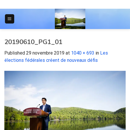
Skip
to
content
JOURNAL POUR LES ÉTUDIANTS
20190610_PG1_01
Published
29 novembre 2019
at
1040 × 693
in
Les
élections fédérales créent de nouveaux défis