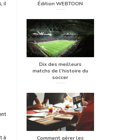
Édition WEBTOON
 il
Dix des meilleurs
matchs de l’histoire du
soccer
ent
Comment gérer les
t à