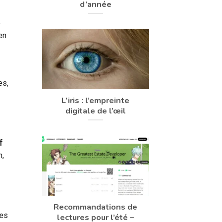
d’année
e
en
es,
L’iris : l’empreinte
digitale de l’œil
f
n,
Recommandations de
ces
lectures pour l’été –