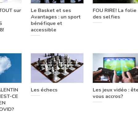
TOUT sur
Le Basket et ses
FOU RIRE! La folie
Avantages : un sport
des selfies
S
bénéfique et
8!
accessible
ALENTIN
Les échecs
Les jeux vidéo : êt
’EST-CE
vous accros?
EN
OVID?