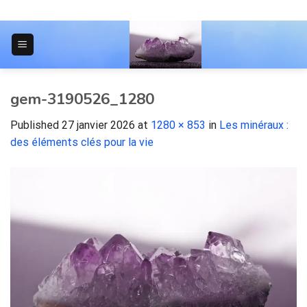
Skip
to
content
JOURNAL POUR LES ÉTUDIANTS
gem-3190526_1280
Published
27 janvier 2026
at
1280 × 853
in
Les minéraux :
des éléments clés pour la vie