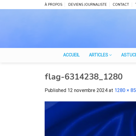
Skip
À PROPOS
DEVIENS JOURNALISTE
CONTACT
to
content
ACCUEIL
ARTICLES
ASTUC
flag-6314238_1280
Published
12 novembre 2024
at
1280 × 8