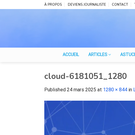
Skip
À PROPOS
DEVIENS JOURNALISTE
CONTACT
to
content
ACCUEIL
ARTICLES
ASTUC
cloud-6181051_1280
Published
24 mars 2025
at
1280 × 844
in