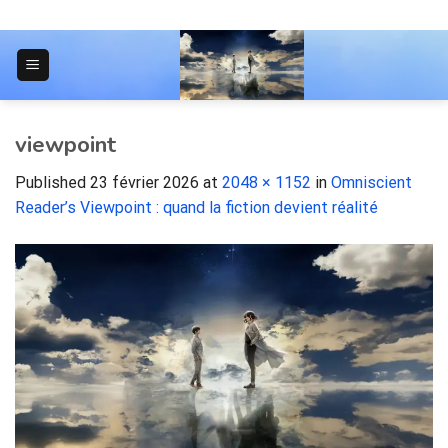
Skip
to
content
JOURNAL POUR LES ÉTUDIANTS
viewpoint
Published
23 février 2026
at
2048 × 1152
in
Omniscient
Reader’s Viewpoint : quand la fiction devient réalité