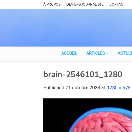
Skip
À PROPOS
DEVIENS JOURNALISTE
CONTACT
to
content
ACCUEIL
ARTICLES
ASTUC
brain-2546101_1280
Published
21 octobre 2024
at
1280 × 578