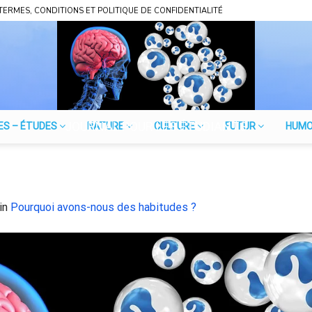
TERMES, CONDITIONS ET POLITIQUE DE CONFIDENTIALITÉ
JOURNAL POUR LES ÉTUDIANTS
ES – ÉTUDES
NATURE
CULTURE
FUTUR
HUM
in
Pourquoi avons-nous des habitudes ?