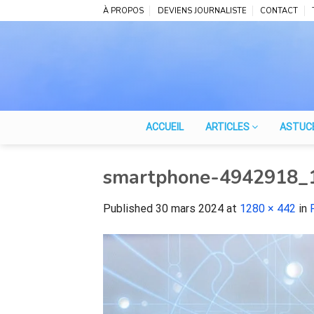
Skip
À PROPOS
DEVIENS JOURNALISTE
CONTACT
to
content
ACCUEIL
ARTICLES
ASTUC
smartphone-4942918_
Published
30 mars 2024
at
1280 × 442
in