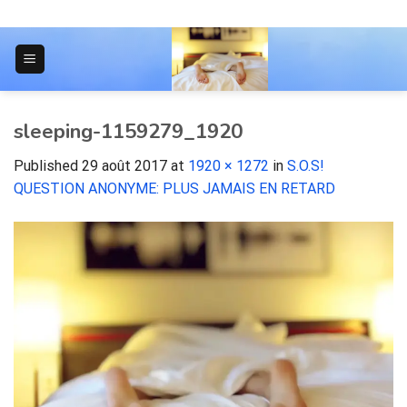
Skip
to
content
JOURNAL POUR LES ÉTUDIANTS
sleeping-1159279_1920
Published
29 août 2017
at
1920 × 1272
in
S.O.S!
QUESTION ANONYME: PLUS JAMAIS EN RETARD