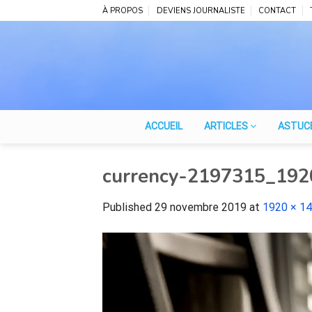
Skip
À PROPOS
DEVIENS JOURNALISTE
CONTACT
to
content
ACCUEIL
ARTICLES
ASTUC
currency-2197315_192
Published
29 novembre 2019
at
1920 × 1