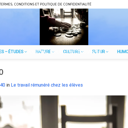
TERMES, CONDITIONS ET POLITIQUE DE CONFIDENTIALITÉ
JOURNAL POUR LES ÉTUDIANTS
ES – ÉTUDES
NATURE
CULTURE
FUTUR
HUM
0
440
in
Le travail rémunéré chez les élèves