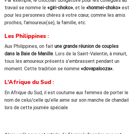
Par exemple, le chocolat obligatoire pour les collègues au
travail se nomme le
«giri-choko»
, et le
«honmei-choko»
est
pour les personnes chères à votre cœur, comme les amis
proches, l’amoureux(se), la famille, etc.
Les Philippines
:
Aux Philippines, on fai
t
une grande réunion de couples
dans la Baie de Manille
. Lors de la S
aint-Valentin, à minuit,
tous les amoureux présents s’embrassent pendant un
moment. Cette tradition se nomme
«
dovapalooza».
L’Afrique du Sud
:
En Afrique du Sud, il est coutume aux femmes de porter le
nom de celui/celle qu’elle aime sur son manche de chandail
lors de cette journée spéciale.