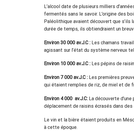
L’alcool date de plusieurs milliers d’anné
fermentés sans le savoir. L’origine des b
Paléolithique avaient découvert que s’ils 
durée de temps, ils obtiendraient un breu
Environ 30 000 av.J.C :
Les chamans travaill
agissant sur l’état du système nerveux tels
Environ 10 000 av.J.C :
Les pépins de raisins
Environ 7 000 av.J.C :
Les premières preuves
qui étaient remplies de riz, de miel et de f
Environ 4 000 av.J.C:
La découverte d’une p
déplacement de raisins écrasés dans des c
Le vin et la bière étaient produits en Més
à cette époque.