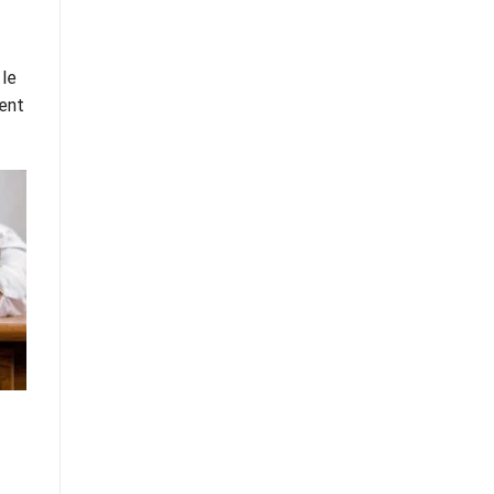
 le
ment