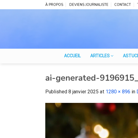
Skip
À PROPOS
DEVIENS JOURNALISTE
CONTACT
to
content
ACCUEIL
ARTICLES
ASTUC
ai-generated-9196915
Published
8 janvier 2025
at
1280 × 896
in