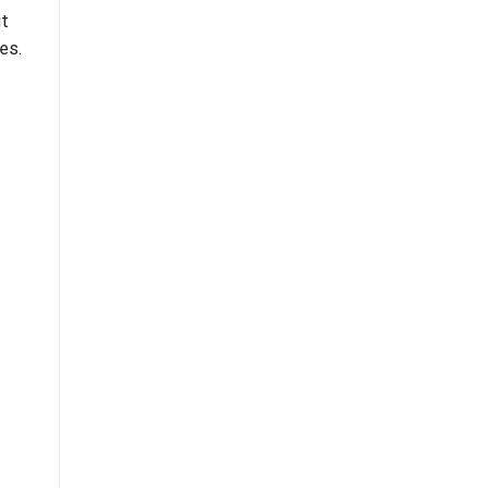
it
es.