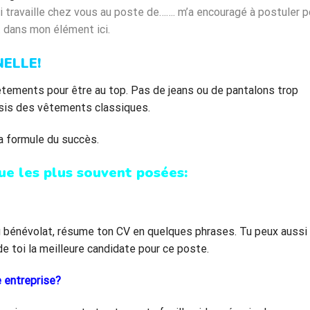
i travaille chez vous au poste de……. m’a encouragé à postuler p
nt dans mon élément ici.
ELLE!
vêtements pour être au top. Pas de jeans ou de pantalons trop
isis des vêtements classiques.
la formule du succès.
vue les plus souvent posées:
du bénévolat, résume ton CV en quelques phrases. Tu peux aussi
e toi la meilleure candidate pour ce poste.
 entreprise?