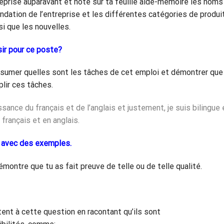
eprise auparavant et note sur ta feuille aide-mémoire les noms
ndation de l’entreprise et les différentes catégories de produi
si que les nouvelles.
sir pour ce poste?
ésumer quelles sont les tâches de cet emploi et démontrer que
plir ces tâches.
nce du français et de l’anglais et justement, je suis bilingue 
n français et en anglais.
s avec des exemples.
émontre que tu as fait preuve de telle ou de telle qualité.
ent à cette question en racontant qu’ils sont