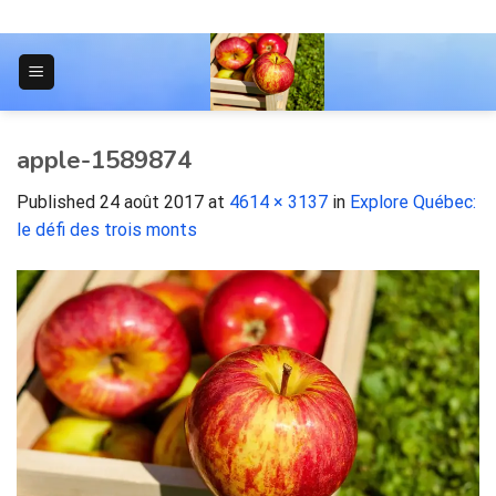
Skip
to
content
JOURNAL POUR LES ÉTUDIANTS
apple-1589874
Published
24 août 2017
at
4614 × 3137
in
Explore Québec:
le défi des trois monts