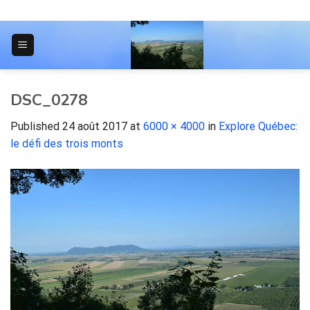
Skip
to
content
JOURNAL POUR LES ÉTUDIANTS
DSC_0278
Published
24 août 2017
at
6000 × 4000
in
Explore Québec:
le défi des trois monts