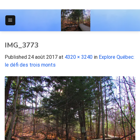
Skip
to
content
JOURNAL POUR LES ÉTUDIANTS
IMG_3773
Published
24 août 2017
at
4320 × 3240
in
Explore Québec:
le défi des trois monts