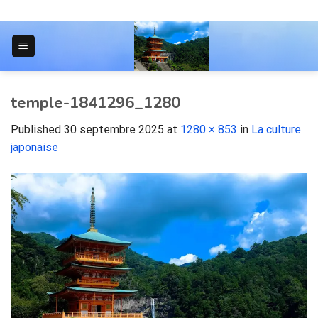
Skip
to
content
JOURNAL POUR LES ÉTUDIANTS
temple-1841296_1280
Published
30 septembre 2025
at
1280 × 853
in
La culture
japonaise