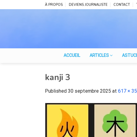
Skip
À PROPOS
DEVIENS JOURNALISTE
CONTACT
to
content
ACCUEIL
ARTICLES
ASTUC
kanji 3
Published
30 septembre 2025
at
617 × 3