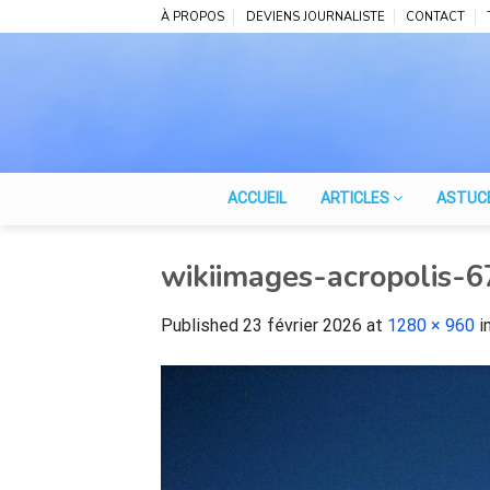
Skip
À PROPOS
DEVIENS JOURNALISTE
CONTACT
to
content
ACCUEIL
ARTICLES
ASTUC
wikiimages-acropolis-
Published
23 février 2026
at
1280 × 960
i