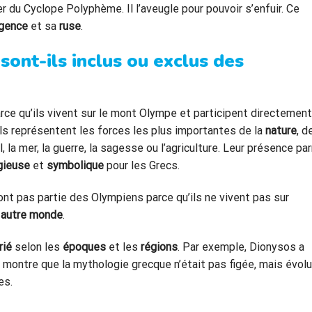
r du Cyclope Polyphème. Il l’aveugle pour pouvoir s’enfuir. Ce
igence
et sa
ruse
.
sont-ils inclus ou exclus des
rce qu’ils vivent sur le mont Olympe et participent directement
 Ils représentent les forces les plus importantes de la
nature
, d
, la mer, la guerre, la sagesse ou l’agriculture. Leur présence pa
gieuse
et
symbolique
pour les Grecs.
nt pas partie des Olympiens parce qu’ils ne vivent pas sur
n autre monde
.
rié
selon les
époques
et les
régions
. Par exemple, Dionysos a
a montre que la mythologie grecque n’était pas figée, mais évolu
es.