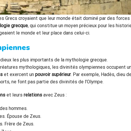
s Grecs croyaient que leur monde était dominé par des forces
logie grecque
, qui constitue un moyen précieux pour les histori
ient le monde et leur place dans celui-ci.
mpiennes
dieux les plus importants de la mythologie grecque.
créatures mythologiques, les divinités olympiennes occupent u
es
et exercent un
pouvoir supérieur
. Par exemple, Hadès, dieu d
rts, ne font pas partie des divinités de l’Olympe.
ons
et leurs
relations
avec Zeus :
et des hommes.
es. Épouse de Zeus.
. Frère de Zeus.