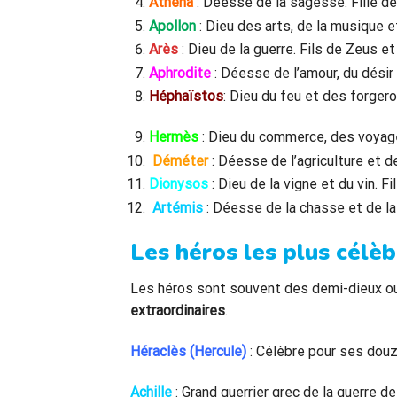
Athéna
: Déesse de la sagesse. Fille de
Apollon
: Dieu des arts, de la musique et
Arès
: Dieu de la guerre. Fils de Zeus et
Aphrodite
: Déesse de l’amour, du désir
Héphaïstos
: Dieu du feu et des forgero
Hermès
: Dieu du commerce, des voyage
Déméter
: Déesse de l’agriculture et de
Dionysos
: Dieu de la vigne et du vin. Fi
Artémis
: Déesse de la chasse et de la
Les héros les plus célè
Les héros sont souvent des demi-dieux o
extraordinaires
.
Héraclès (Hercule)
: Célèbre pour ses dou
Achille
: Grand guerrier grec de la guerre de